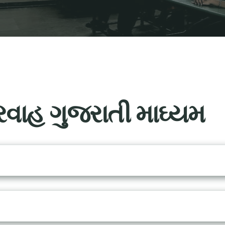
્રવાહ ગુજરાતી માઘ્યમ