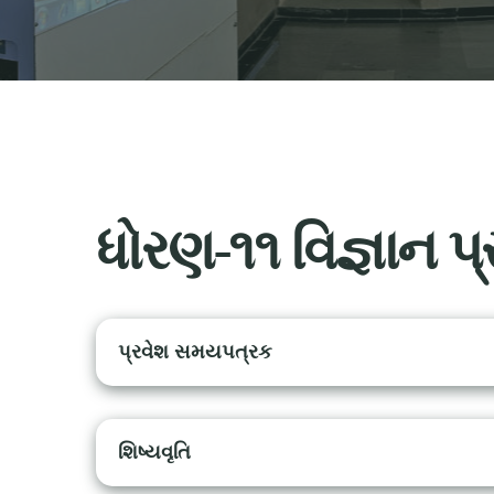
ધોરણ-૧૧ વિજ્ઞાન પ
પ્રવેશ સમયપત્રક
શિષ્યવૃતિ